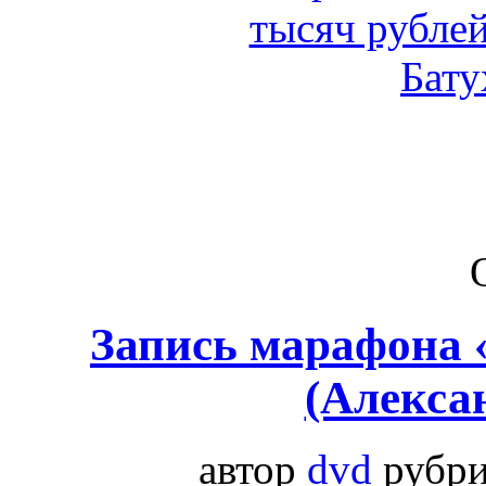
Запись марафона 
(Алекса
автор
dvd
рубр