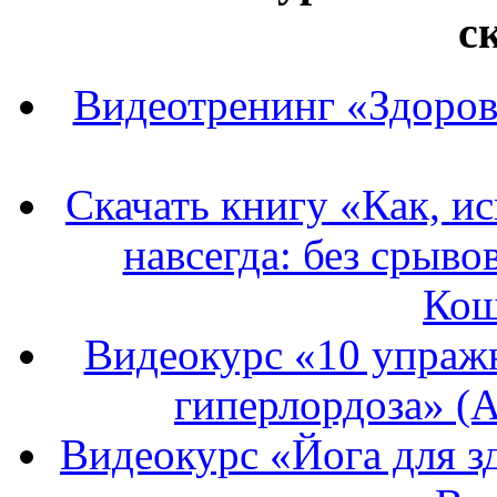
с
Видеотренинг «Здоров
Скачать книгу «Как, и
навсегда: без срыво
Кош
Видеокурс «10 упражн
гиперлордоза» (А
Видеокурс «Йога для зд