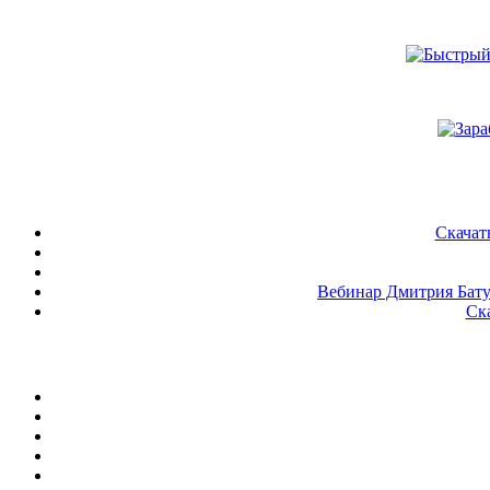
Скачат
Вебинар Дмитрия Батух
Ск