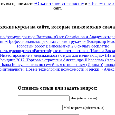
те, вы принимаете
«Отказ от ответственности»
и
«Положение о 
сайт.
хожие курсы на сайте, которые также можно скача
 по формуле доктора Ватсона» (Олег Селифанов и Академия торг
нг «Профессиональная реклама своими руками» (Владимир Белоз
Торговый робот BalanceMarket 2.0 скачать бесплатно
чать руководство «Расчет эффективности актива» (Наташа Закха
Инвестирование в недвижимость с нуля для начинающих» (Натал
Трейдинг 2017. Торговые стратегии Александра Шевелева» (Алек
Школа Консультантов по семейным отношениям (Ирина Удилова,
риптовалюты. Новые технологии: возможности и риски» (Алекс
Оставить отзыв или задать вопрос:
Имя (обязательно)
Mail (скрыто) (обязательно)