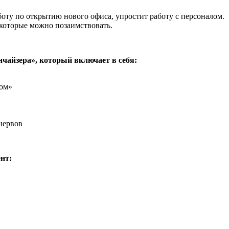
боту по открытию нового офиса, упростит работу с персоналом.
которые можно позаимствовать.
нчайзера», который включает в себя:
сом»
нервов
нт: