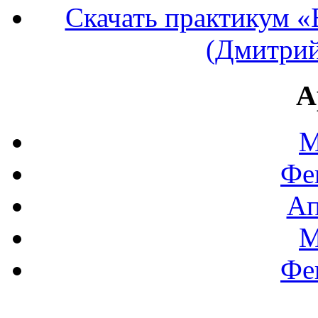
Скачать практикум «
(Дмитрий
А
М
Фе
Ап
М
Фе