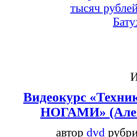
И
Видеокурс «Техни
НОГАМИ» (Алек
автор
dvd
рубр