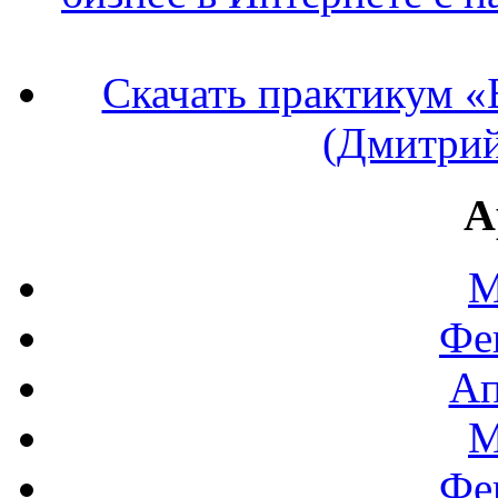
Скачать практикум «
(Дмитрий
А
М
Фе
Ап
М
Фе