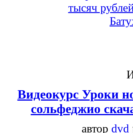
И
Видеокурс Уроки н
сольфеджио скача
автор
dvd