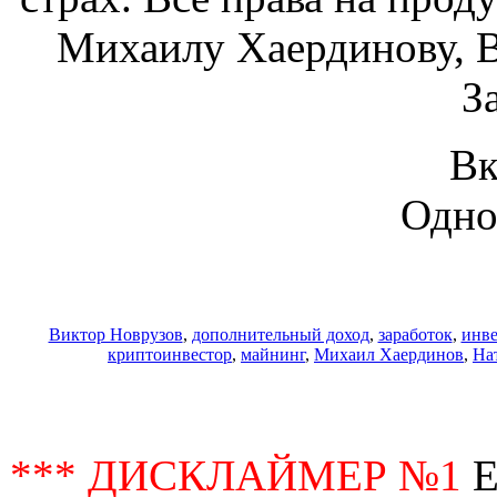
Михаилу Хаердинову, В
З
Вк
Одно
Виктор Новрузов
,
дополнительный доход
,
заработок
,
инве
криптоинвестор
,
майнинг
,
Михаил Хаердинов
,
На
*** ДИСКЛАЙМЕР №1
Е