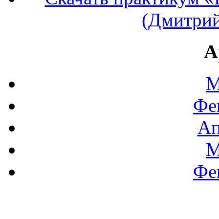
(Дмитрий
А
М
Фе
Ап
М
Фе